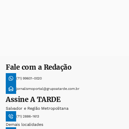
Fale com a Redação
(71) 99601-0020
jornalismoportal@grupoatarde.com.br
Assine
A TARDE
Salvador e Região Metropolitana
(71) 2886-1613
Demais localidades