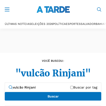
Últimas notícias
ÚLTIMAS NOTÍCIAS
ELEIÇÕES 2026
POLÍTICA
ESPORTES
SALVADOR
BAHIA
P
VOCÊ BUSCOU:
"vulcão Rinjani"
Buscar por tag
Buscar