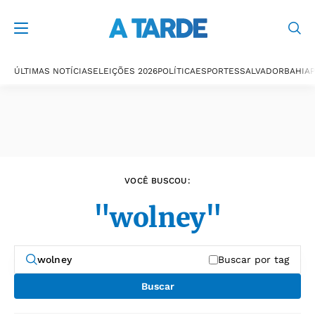
Últimas notícias
ÚLTIMAS NOTÍCIAS
ELEIÇÕES 2026
POLÍTICA
ESPORTES
SALVADOR
BAHIA
P
VOCÊ BUSCOU:
"wolney"
Buscar por tag
Buscar