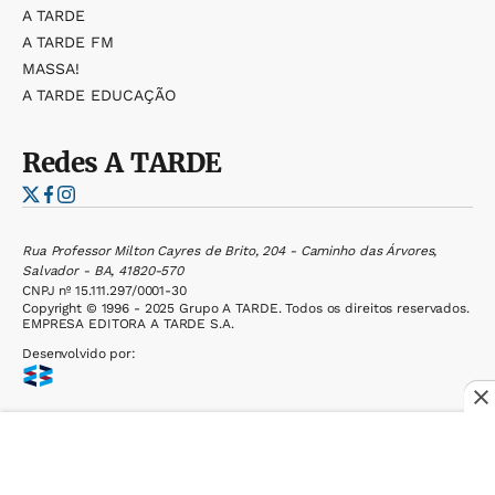
Fale com a Redação
(71) 99601-0020
jornalismoportal@grupoatarde.com.br
Assine
A TARDE
Salvador e Região Metropolitana
(71) 2886-1613