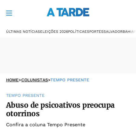
ÚLTIMAS NOTÍCIAS
ELEIÇÕES 2026
POLÍTICA
ESPORTES
SALVADOR
BAHIA
P
HOME
>
COLUNISTAS
>
TEMPO PRESENTE
TEMPO PRESENTE
Abuso de psicoativos preocupa
otorrinos
Confira a coluna Tempo Presente