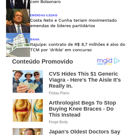
com Bolsonaro
EMENDAS ILEGAIS
Costa Neto e Cunha teriam movimentado
emendas de líderes partidários
BAHIA
Itajuípe: contrato de R$ 8,7 milhões é alvo do
TCM por 'drible' em concurso