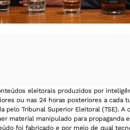
olsonaro e Lula bebendo juntos - Foto: Reprodução
teúdos eleitorais produzidos por inteligênci
iores ou nas 24 horas posteriores a cada t
da pelo Tribunal Superior Eleitoral (TSE). 
er material manipulado para propaganda el
eúdo foi fabricado e por meio de qual tecno