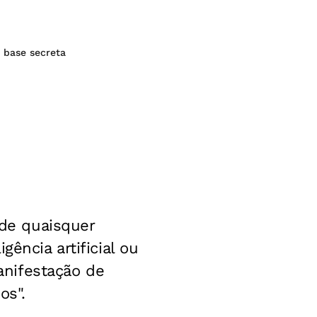
e base secreta
 de quaisquer
ência artificial ou
anifestação de
os".