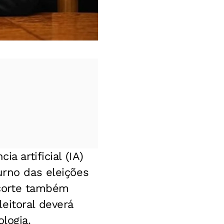
a artificial (IA)
urno das eleições
A corte também
eitoral deverá
logia.