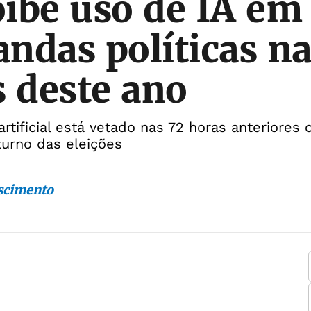
íbe uso de IA em
ndas políticas n
s deste ano
artificial está vetado nas 72 horas anteriores
turno das eleições
scimento