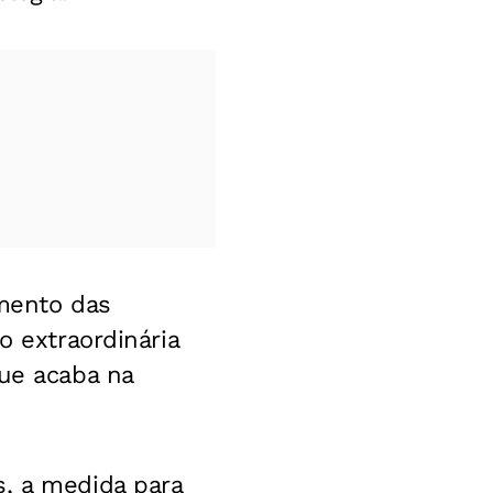
amento das
o extraordinária
que acaba na
s, a medida para