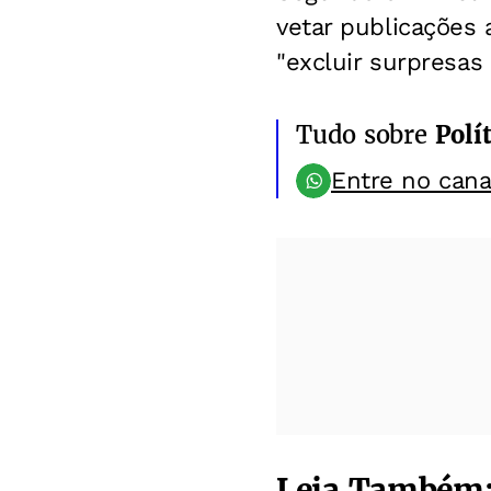
vetar publicações 
"excluir surpresas 
Tudo sobre
Polít
Entre no can
Leia Também