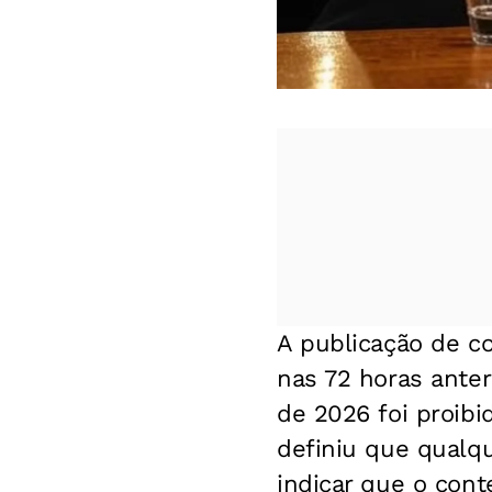
Montagem feita por IA de Jair B
A publicação de con
nas 72 horas anter
de 2026 foi proibi
definiu que qualqu
indicar que o cont