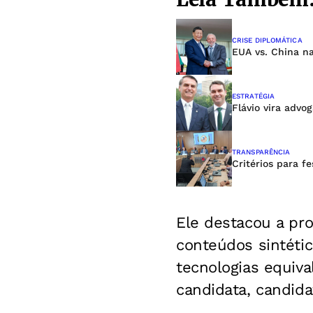
CRISE DIPLOMÁTICA
EUA vs. China na
ESTRATÉGIA
Flávio vira advo
TRANSPARÊNCIA
Critérios para f
Ele destacou a pro
conteúdos sintétic
tecnologias equiv
candidata, candida