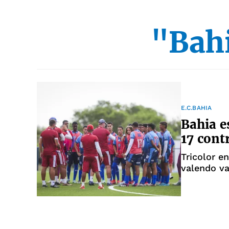
"Bahi
E.C.BAHIA
Bahia e
17 cont
Tricolor e
valendo va