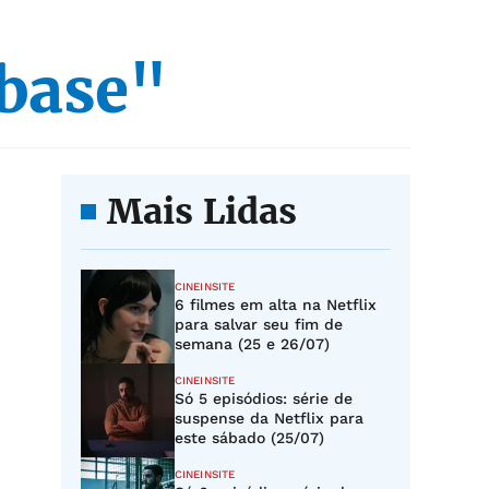
 base"
Mais Lidas
CINEINSITE
6 filmes em alta na Netflix
para salvar seu fim de
semana (25 e 26/07)
CINEINSITE
Só 5 episódios: série de
suspense da Netflix para
este sábado (25/07)
CINEINSITE