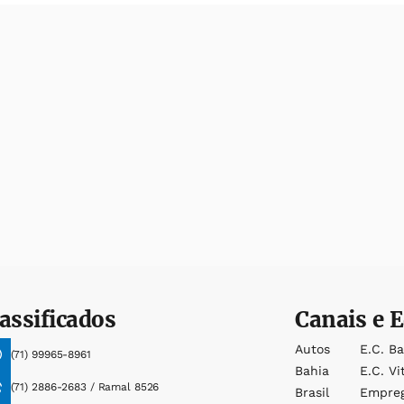
assificados
Canais e E
Autos
E.c. B
(71) 99965-8961
Bahia
E.c. Vi
(71) 2886-2683 / Ramal 8526
Brasil
Empre