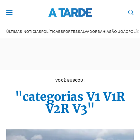
Últimas notícias
ÚLTIMAS NOTÍCIAS
POLÍTICA
ESPORTES
SALVADOR
BAHIA
SÃO JOÃO
POLÍC
VOCÊ BUSCOU:
"categorias V1 V1R
V2R V3"