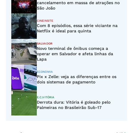
cancelamento em massa de atrações no
São João
CINEINSITE
Com 8 episódios, essa série viciante na
Netflix é ideal para quinta
SALVADOR
Novo terminal de ônibus começa a
operar em Salvador e afeta linhas da
Lapa
ECONOMIA
Pix x Zelle: veja as diferenças entre os
dois sistemas de pagamento
E.C.VITÓRIA
Derrota dura: Vitória é goleado pelo
Palmeiras no Brasileirão Sub-17