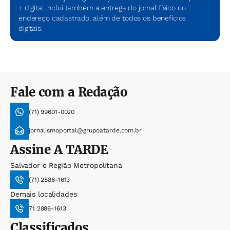
+ digital inclui também a entrega do jornal físico no
endereço cadastrado, além de todos os benefícios
digitais.
Fale com a Redação
(71) 99601-0020
jornalismoportal@grupoatarde.com.br
Assine
A TARDE
Salvador e Região Metropolitana
(71) 2886-1613
Demais localidades
71 2886-1613
Classificados