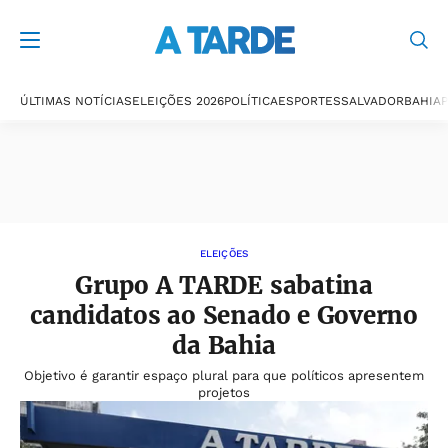
A TARDE
ÚLTIMAS NOTÍCIAS
ELEIÇÕES 2026
POLÍTICA
ESPORTES
SALVADOR
BAHIA
P
ELEIÇÕES
Grupo A TARDE sabatina
candidatos ao Senado e Governo
da Bahia
Objetivo é garantir espaço plural para que políticos apresentem
projetos