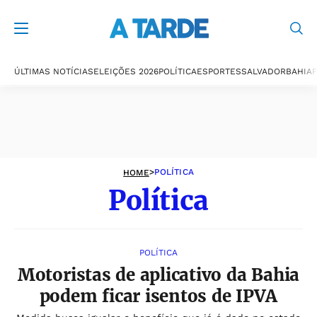
Política
ÚLTIMAS NOTÍCIAS
ELEIÇÕES 2026
POLÍTICA
ESPORTES
SALVADOR
BAHIA
P
>
POLÍTICA
HOME
Política
POLÍTICA
Motoristas de aplicativo da Bahia
podem ficar isentos de IPVA