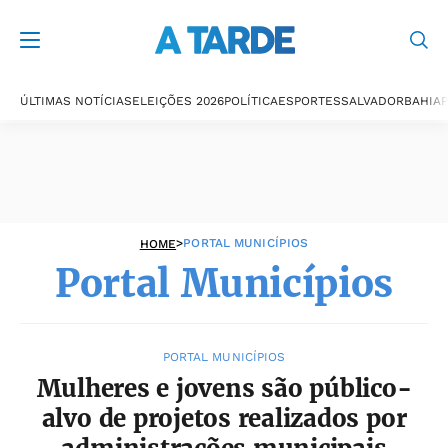
Portal Municípios
ÚLTIMAS NOTÍCIAS
ELEIÇÕES 2026
POLÍTICA
ESPORTES
SALVADOR
BAHIA
P
>
PORTAL MUNICÍPIOS
HOME
Portal Municípios
PORTAL MUNICÍPIOS
Mulheres e jovens são público-
alvo de projetos realizados por