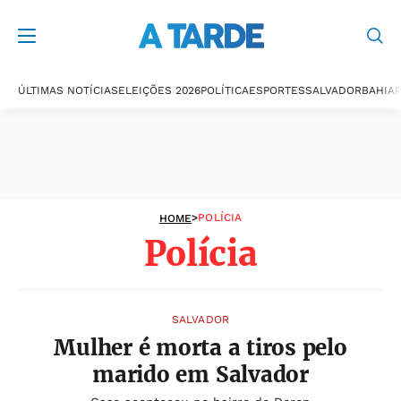
Polícia
ÚLTIMAS NOTÍCIAS
ELEIÇÕES 2026
POLÍTICA
ESPORTES
SALVADOR
BAHIA
P
>
POLÍCIA
HOME
Polícia
SALVADOR
Mulher é morta a tiros pelo
marido em Salvador