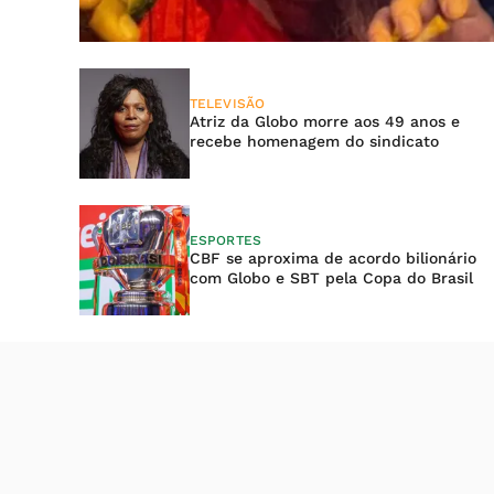
TELEVISÃO
Atriz da Globo morre aos 49 anos e
recebe homenagem do sindicato
ESPORTES
CBF se aproxima de acordo bilionário
com Globo e SBT pela Copa do Brasil