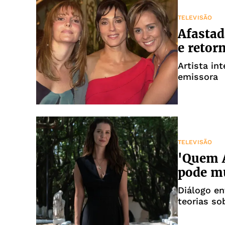
TELEVISÃO
Afastad
e retor
Artista in
emissora
TELEVISÃO
'Quem A
pode mu
Diálogo en
teorias so