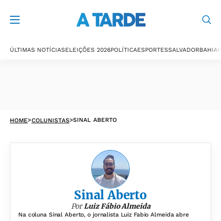
Últimas notícias
ÚLTIMAS NOTÍCIAS
ELEIÇÕES 2026
POLÍTICA
ESPORTES
SALVADOR
BAHIA
P
>
>
SINAL ABERTO
HOME
COLUNISTAS
Sinal Aberto
Por
Luiz Fábio Almeida
Na coluna Sinal Aberto, o jornalista Luiz Fabio Almeida abre