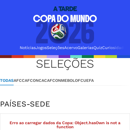
Notícias
Jogos
Seleções
Acervo
Galerias
Quiz
Curiosidades
SELEÇÕES
TODAS
AFC
CAF
CONCACAF
CONMEBOL
OFC
UEFA
PAÍSES-SEDE
Erro ao carregar dados da Copa: Object.hasOwn is not a
function