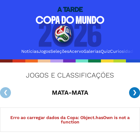
Notícias
Jogos
Seleções
Acervo
Galerias
Quiz
Curiosidades
JOGOS E CLASSIFICAÇÕES
MATA-MATA
❮
❯
Erro ao carregar dados da Copa: Object.hasOwn is not a
function