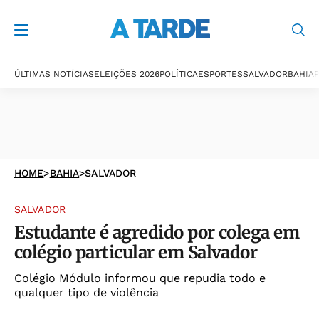
ÚLTIMAS NOTÍCIAS
ELEIÇÕES 2026
POLÍTICA
ESPORTES
SALVADOR
BAHIA
P
HOME
>
BAHIA
>
SALVADOR
SALVADOR
Estudante é agredido por colega em
colégio particular em Salvador
Colégio Módulo informou que repudia todo e
qualquer tipo de violência