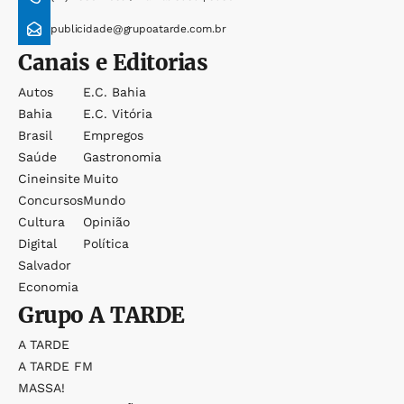
publicidade@grupoatarde.com.br
Canais e Editorias
Autos
E.c. Bahia
Bahia
E.c. Vitória
Brasil
Empregos
Saúde
Gastronomia
Cineinsite
Muito
Concursos
Mundo
Cultura
Opinião
Digital
Política
Salvador
Economia
Grupo
A TARDE
A TARDE
A TARDE FM
MASSA!