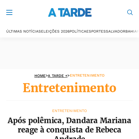
Entretenimento
ÚLTIMAS NOTÍCIAS
ELEIÇÕES 2026
POLÍTICA
ESPORTES
SALVADOR
BAHIA
P
>
>
ENTRETENIMENTO
HOME
A TARDE +
Entretenimento
ENTRETENIMENTO
Após polêmica, Dandara Mariana
reage à conquista de Rebeca