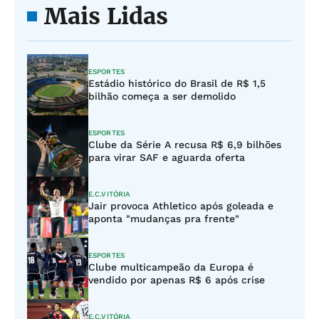
Mais Lidas
ESPORTES
Estádio histórico do Brasil de R$ 1,5
bilhão começa a ser demolido
ESPORTES
Clube da Série A recusa R$ 6,9 bilhões
para virar SAF e aguarda oferta
E.C.VITÓRIA
Jair provoca Athletico após goleada e
aponta "mudanças pra frente"
ESPORTES
Clube multicampeão da Europa é
vendido por apenas R$ 6 após crise
E.C.VITÓRIA