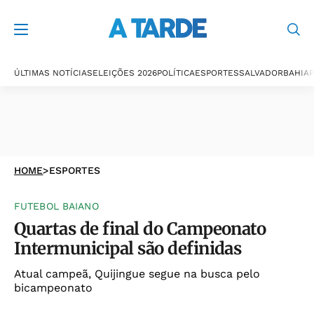
ÚLTIMAS NOTÍCIAS
ELEIÇÕES 2026
POLÍTICA
ESPORTES
SALVADOR
BAHIA
P
HOME
>
ESPORTES
FUTEBOL BAIANO
Quartas de final do Campeonato
Intermunicipal são definidas
Atual campeã, Quijingue segue na busca pelo
bicampeonato