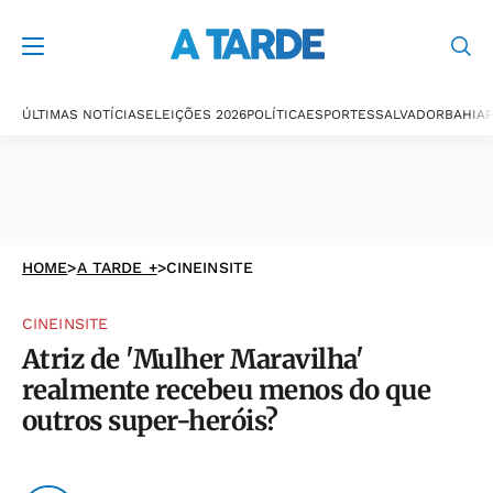
ÚLTIMAS NOTÍCIAS
ELEIÇÕES 2026
POLÍTICA
ESPORTES
SALVADOR
BAHIA
P
HOME
>
A TARDE +
>
CINEINSITE
CINEINSITE
Atriz de 'Mulher Maravilha'
realmente recebeu menos do que
outros super-heróis?