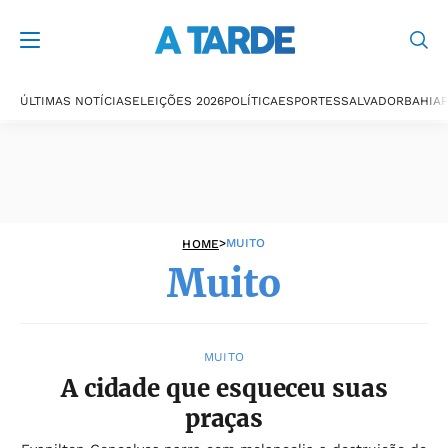
Muito
ÚLTIMAS NOTÍCIAS
ELEIÇÕES 2026
POLÍTICA
ESPORTES
SALVADOR
BAHIA
P
>
MUITO
HOME
Muito
MUITO
A cidade que esqueceu suas
praças