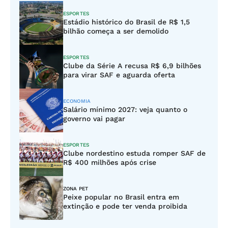
ESPORTES
Estádio histórico do Brasil de R$ 1,5
bilhão começa a ser demolido
ESPORTES
Clube da Série A recusa R$ 6,9 bilhões
para virar SAF e aguarda oferta
ECONOMIA
Salário mínimo 2027: veja quanto o
governo vai pagar
ESPORTES
Clube nordestino estuda romper SAF de
R$ 400 milhões após crise
ZONA PET
Peixe popular no Brasil entra em
extinção e pode ter venda proibida