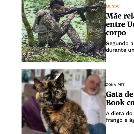
MUNDO
Mãe rel
entre U
corpo
Segundo a 
durante um
ZONA PET
Gata de
Book c
A dieta do
frango e á