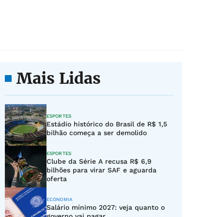
Mais Lidas
ESPORTES
Estádio histórico do Brasil de R$ 1,5
bilhão começa a ser demolido
ESPORTES
Clube da Série A recusa R$ 6,9
bilhões para virar SAF e aguarda
oferta
ECONOMIA
Salário mínimo 2027: veja quanto o
governo vai pagar