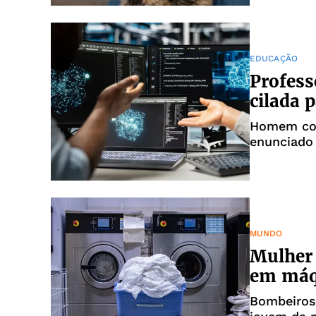
EDUCAÇÃO
Profess
cilada 
Homem col
enunciado
MUNDO
Mulher 
em máq
Bombeiros 