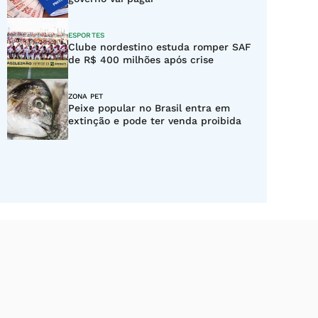
ESPORTES
Clube nordestino estuda romper SAF
de R$ 400 milhões após crise
ZONA PET
Peixe popular no Brasil entra em
extinção e pode ter venda proibida