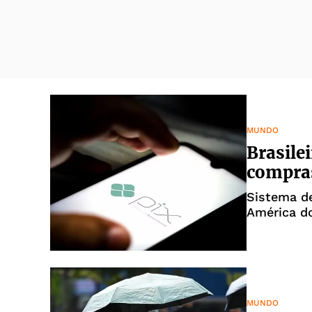
MUNDO
Brasile
compras
Sistema d
América do
MUNDO