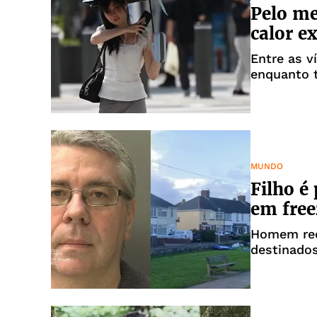
Pelo me
calor e
Entre as v
enquanto t
MUNDO
Filho é
em free
Homem rec
destinados