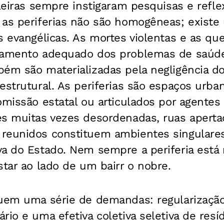
ileiras sempre instigaram pesquisas e refl
 as periferias não são homogêneas; existe
s evangélicas. As mortes violentas e as q
tamento adequado dos problemas de saúde
ém são materializadas pela negligência do
estrutural. As periferias são espaços urba
omissão estatal ou articulados por agentes
es muitas vezes desordenadas, ruas apert
reunidos constituem ambientes singulare
va do Estado. Nem sempre a periferia está
star ao lado de um bairr o nobre.
suem uma série de demandas: regularização 
rio e uma efetiva coletiva seletiva de resí