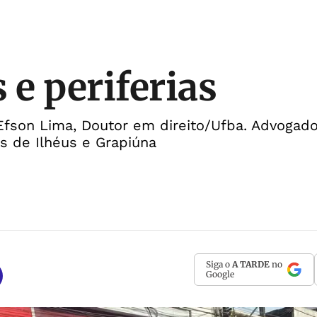
 e periferias
 Efson Lima, Doutor em direito/Ufba. Advoga
s de Ilhéus e Grapiúna
Siga o
A TARDE
no
Google