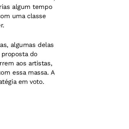
erias algum tempo
 com uma classe
r.
tas, algumas delas
 proposta do
rem aos artistas,
com essa massa. A
atégia em voto.