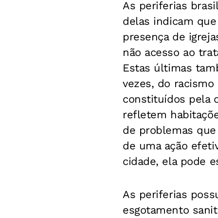
As periferias bras
delas indicam que
presença de igreja
não acesso ao tra
Estas últimas tamb
vezes, do racismo 
constituídos pela 
refletem habitaçõ
de problemas que 
de uma ação efeti
cidade, ela pode e
As periferias pos
esgotamento sanitá