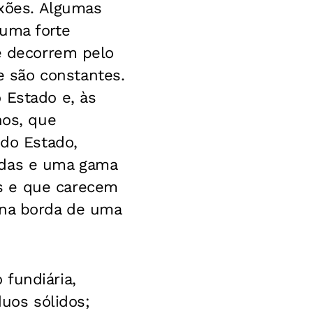
exões. Algumas
 uma forte
ue decorrem pelo
 são constantes.
 Estado e, às
nos, que
 do Estado,
adas e uma gama
s e que carecem
 na borda de uma
fundiária,
duos sólidos;