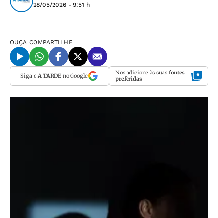
28/05/2026 - 9:51 h
OUÇA
COMPARTILHE
Nos adicione às suas
fontes
Siga o
A TARDE
no Google
preferidas