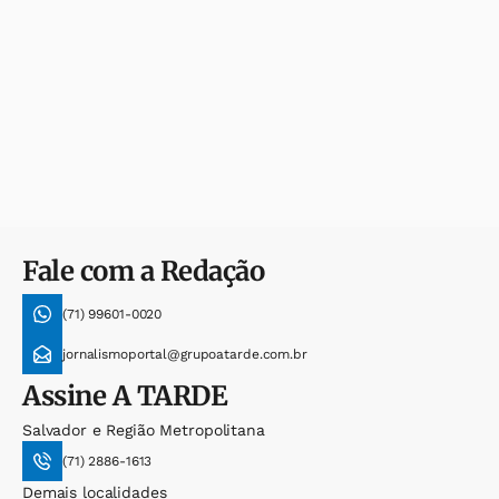
Fale com a Redação
(71) 99601-0020
jornalismoportal@grupoatarde.com.br
Assine
A TARDE
Salvador e Região Metropolitana
(71) 2886-1613
Demais localidades