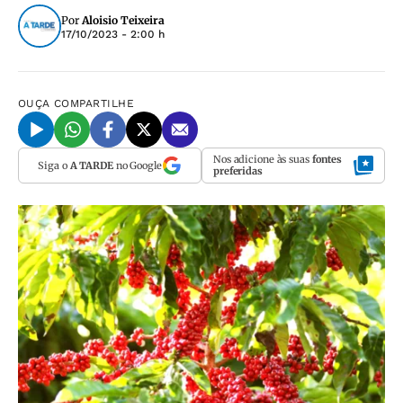
Por
Aloisio Teixeira
17/10/2023 - 2:00 h
OUÇA
COMPARTILHE
Nos adicione às suas
fontes
Siga o
A TARDE
no Google
preferidas