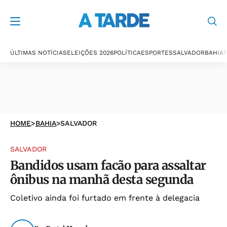
ÚLTIMAS NOTÍCIAS
ELEIÇÕES 2026
POLÍTICA
ESPORTES
SALVADOR
BAHIA
P
HOME
>
BAHIA
>
SALVADOR
SALVADOR
Bandidos usam facão para assaltar
ônibus na manhã desta segunda
Coletivo ainda foi furtado em frente à delegacia