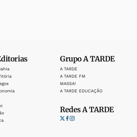
Editorias
Grupo
A TARDE
Bahia
A TARDE
itória
A TARDE FM
egos
MASSA!
ronomia
A TARDE EDUCAÇÃO
o
o
Redes
A TARDE
ão
ca