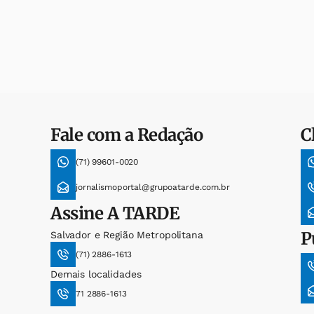
Fale com a Redação
C
(71) 99601-0020
jornalismoportal@grupoatarde.com.br
Assine
A TARDE
P
Salvador e Região Metropolitana
(71) 2886-1613
Demais localidades
71 2886-1613