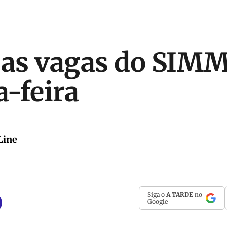
 as vagas do SIMM
-feira
Line
Siga o
A TARDE
no
Google