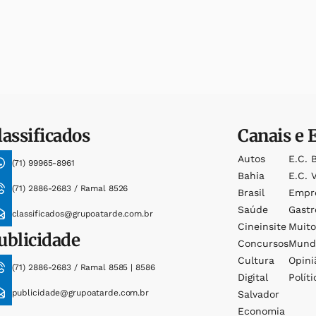
lassificados
Canais e 
Autos
E.c. 
(71) 99965-8961
Bahia
E.c. V
(71) 2886-2683 / Ramal 8526
Brasil
Empr
Saúde
Gast
classificados@grupoatarde.com.br
Cineinsite
Muit
ublicidade
Concursos
Mund
Cultura
Opini
(71) 2886-2683 / Ramal 8585 | 8586
Digital
Políti
publicidade@grupoatarde.com.br
Salvador
Economia