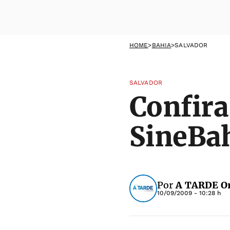
HOME
>
BAHIA
>
SALVADOR
SALVADOR
Confira
SineBah
Por
A TARDE On
10/09/2009 - 10:28 h