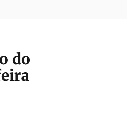
o do
eira