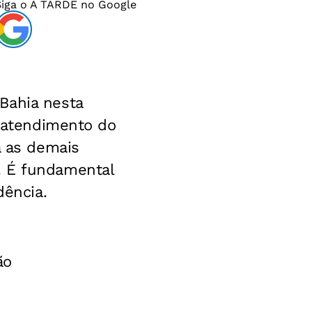
Siga o
A TARDE
no Google
Bahia nesta
e atendimento do
a as demais
. É fundamental
dência.
ão