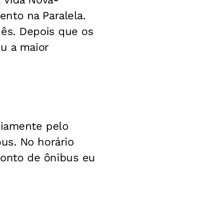
nto na Paralela.
mês. Depois que os
ou a maior
riamente pelo
s. No horário
onto de ônibus eu