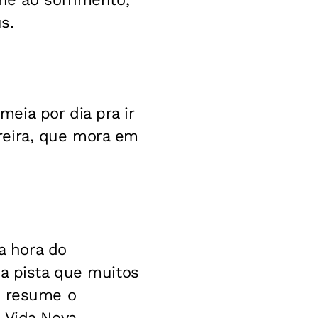
s.
eia por dia pra ir
Pereira, que mora em
Na hora do
sa pista que muitos
, resume o
 Vida Nova-