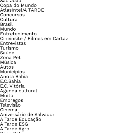
São João
Copa do Mundo
AtlasIntel/A TARDE
Concursos
Cultura
Brasil
Mundo
Entretenimento
Cineinsite / Filmes em Cartaz
Entrevistas
Turismo
Saúde
Zona Pet
Música
Autos
Municípios
Anota Bahia
E.C.Bahia
E.C. Vitória
Agenda cultural
Muito
Empregos
Televisão
Cinema
Aniversário de Salvador
A Tarde Educação
A Tarde ESG
A Tarde Agro