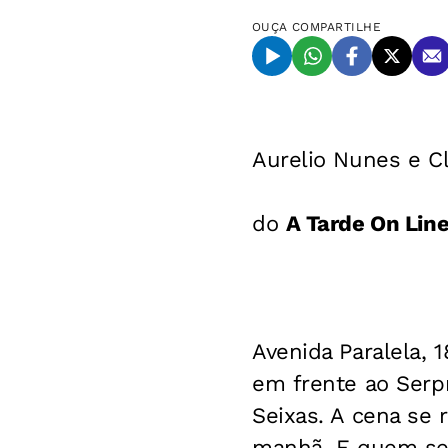
OUÇA
COMPARTILHE
Aurelio Nunes e Cl
do
A Tarde On Lin
Avenida Paralela,
em frente ao Serp
Seixas. A cena se
manhã. E quem se u