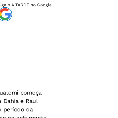
Siga o
A TARDE
no Google
Iguatemi começa
n Dahia e Raul
o período da
ne ao sofrimento,