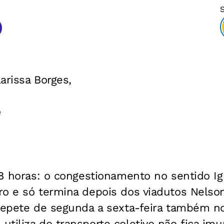
arissa Borges,
e
 18 horas: o congestionamento no sentido 
ro e só termina depois dos viadutos Nelso
 repete de segunda a sexta-feira também n
tiliza do transporte coletivo não fica imu