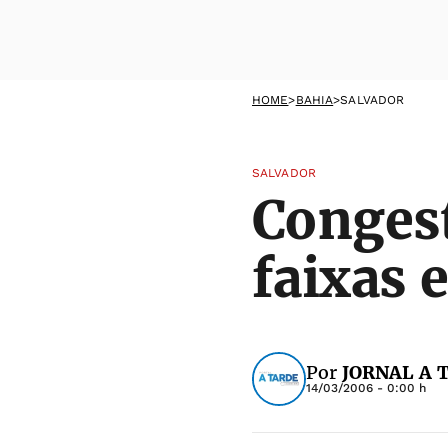
HOME
>
BAHIA
>
SALVADOR
SALVADOR
Congest
faixas 
Por
JORNAL A 
14/03/2006 - 0:00 h