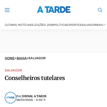
ÚLTIMAS NOTÍCIAS
ELEIÇÕES 2026
POLÍTICA
ESPORTES
SALVADOR
BAHIA
P
HOME
>
BAHIA
>
SALVADOR
SALVADOR
Conselheiros tutelares
Por
JORNAL A TARDE
28/02/2006 - 0:00 h