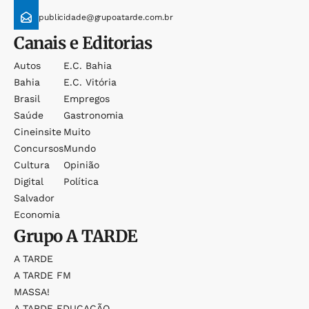
publicidade@grupoatarde.com.br
Canais e Editorias
Autos
E.c. Bahia
Bahia
E.c. Vitória
Brasil
Empregos
Saúde
Gastronomia
Cineinsite
Muito
Concursos
Mundo
Cultura
Opinião
Digital
Política
Salvador
Economia
Grupo
A TARDE
A TARDE
A TARDE FM
MASSA!
A TARDE EDUCAÇÃO