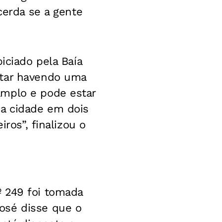
cerda se a gente
iciado pela Baía
star havendo uma
amplo e pode estar
da cidade em dois
ros”, finalizou o
º 249 foi tomada
osé disse que o