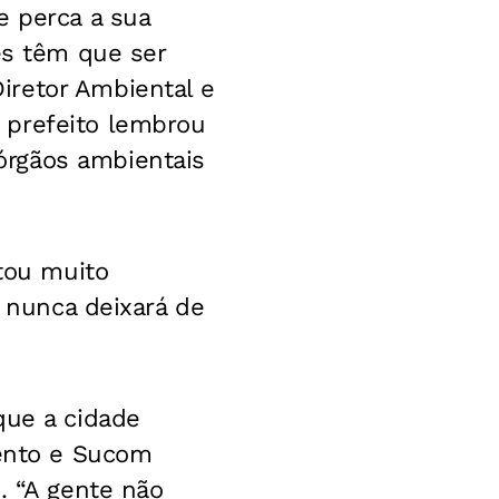
e perca a sua
es têm que ser
iretor Ambiental e
 prefeito lembrou
órgãos ambientais
stou muito
e nunca deixará de
que a cidade
mento e Sucom
. “A gente não