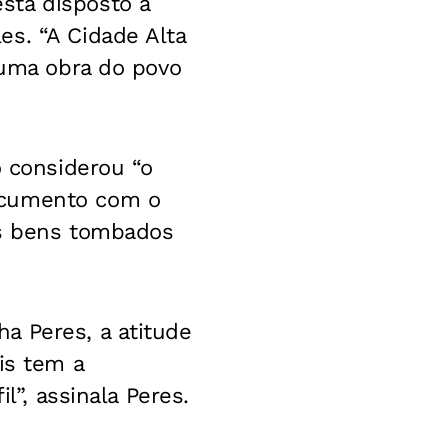
stá disposto a
es. “A Cidade Alta
 uma obra do povo
o considerou “o
ocumento com o
os bens tombados
a Peres, a atitude
is tem a
l”, assinala Peres.