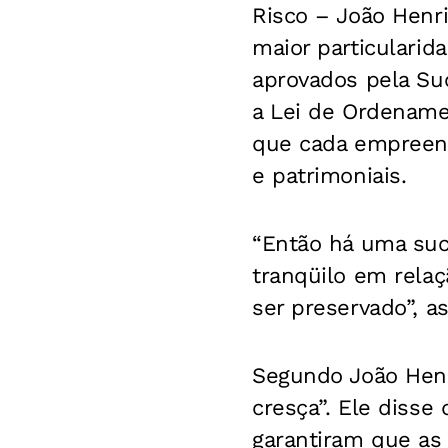
Risco –
João Henri
maior particularid
aprovados pela Su
a Lei de Ordename
que cada empreend
e patrimoniais.
“Então há uma suce
tranqüilo em relaç
ser preservado”, a
Segundo João Henri
cresça”. Ele disse
garantiram que as 