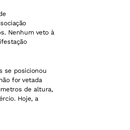
 de
ssociação
os. Nenhum veto à
ifestação
as se posicionou
ão for vetada
 metros de altura,
cio. Hoje, a