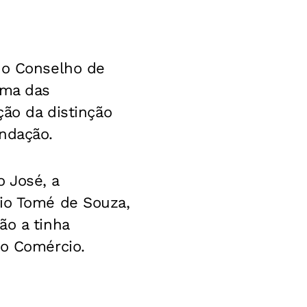
 do Conselho de
uma das
ção da distinção
undação.
 José, a
cio Tomé de Souza,
ão a tinha
do Comércio.