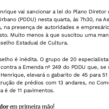
nrique vai sancionar a lei do Plano Diretor
rbano (PDDU) nesta quarta, às 7h30, na A
a, na presença de autoridades e empresári
sto. Muito menos à que suscitou uma man
selho Estadual de Cultura.
nselho é inédita. O grupo de 20 especialist
ontra a Emenda nº 249 do PDDU que, se n
 Henrique, elevará o gabarito de 45 para 51
trução de prédios com 13 andares, no Comér
a é de 11 pavimentos.
ador
em primeira mão!