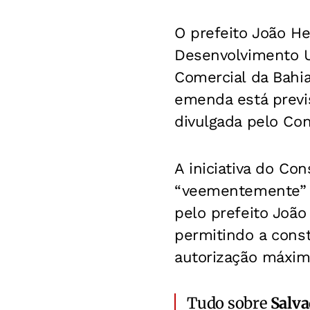
O prefeito João He
Desenvolvimento U
Comercial da Bahi
emenda está previ
divulgada pelo Con
A iniciativa do Co
“veementemente” c
pelo prefeito João
permitindo a cons
autorização máxim
Tudo sobre
Salv