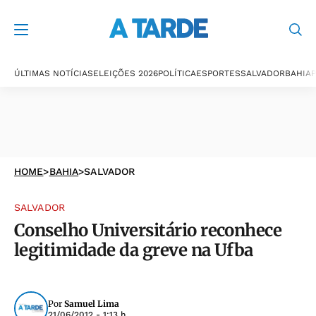
ÚLTIMAS NOTÍCIAS
ELEIÇÕES 2026
POLÍTICA
ESPORTES
SALVADOR
BAHIA
P
HOME
>
BAHIA
>
SALVADOR
SALVADOR
Conselho Universitário reconhece
legitimidade da greve na Ufba
Por
Samuel Lima
21/06/2012 - 1:13 h