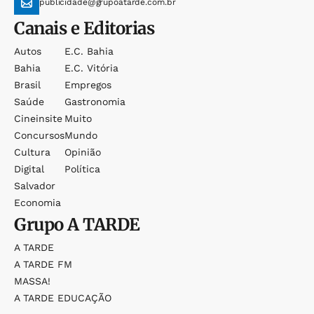
publicidade@grupoatarde.com.br
Canais e Editorias
Autos
E.c. Bahia
Bahia
E.c. Vitória
Brasil
Empregos
Saúde
Gastronomia
Cineinsite
Muito
Concursos
Mundo
Cultura
Opinião
Digital
Política
Salvador
Economia
Grupo
A TARDE
A TARDE
A TARDE FM
MASSA!
A TARDE EDUCAÇÃO