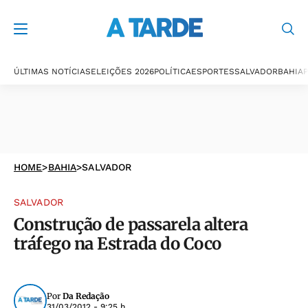
ÚLTIMAS NOTÍCIAS
ELEIÇÕES 2026
POLÍTICA
ESPORTES
SALVADOR
BAHIA
P
HOME
>
BAHIA
>
SALVADOR
SALVADOR
Construção de passarela altera
tráfego na Estrada do Coco
Por
Da Redação
31/03/2012 - 9:25 h