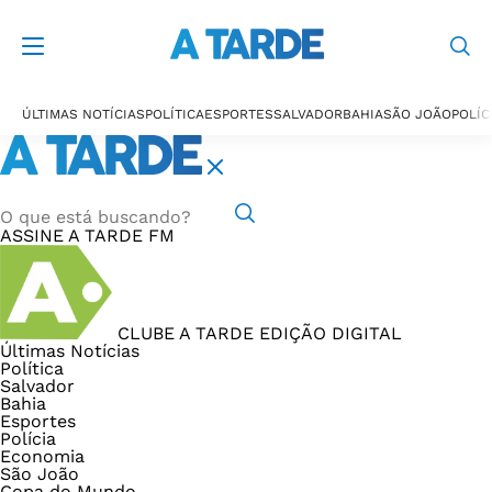
ÚLTIMAS NOTÍCIAS
POLÍTICA
ESPORTES
SALVADOR
BAHIA
SÃO JOÃO
POLÍC
ASSINE
A TARDE FM
CLUBE A TARDE
EDIÇÃO DIGITAL
Últimas Notícias
Política
Salvador
Bahia
Esportes
Polícia
Economia
São João
Copa do Mundo