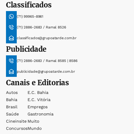
Classificados
(71) 99965-8961
(71) 2886-2683 / Ramal 8526
classificados@grupoatarde.com.br
Publicidade
(71) 2886-2683 / Ramal 8585 | 8586
publicidade@grupoatarde.com.br
Canais e Editorias
Autos
E.c. Bahia
Bahia
E.c. Vitória
Brasil
Empregos
Saúde
Gastronomia
Cineinsite
Muito
Concursos
Mundo