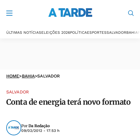
ÚLTIMAS NOTÍCIAS
ELEIÇÕES 2026
POLÍTICA
ESPORTES
SALVADOR
BAHIA
P
HOME
>
BAHIA
>
SALVADOR
SALVADOR
Conta de energia terá novo formato
Por
Da Redação
09/02/2012 - 17:53 h