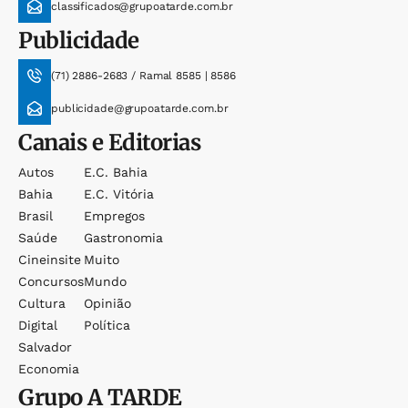
classificados@grupoatarde.com.br
Publicidade
(71) 2886-2683 / Ramal 8585 | 8586
publicidade@grupoatarde.com.br
Canais e Editorias
Autos
E.c. Bahia
Bahia
E.c. Vitória
Brasil
Empregos
Saúde
Gastronomia
Cineinsite
Muito
Concursos
Mundo
Cultura
Opinião
Digital
Política
Salvador
Economia
Grupo
A TARDE