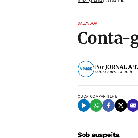
HOME
>
BAHIA
>
SALVADOR
SALVADOR
Conta-g
Por
JORNAL A 
23/03/2006 - 0:00 h
OUÇA
COMPARTILHE
Sob suspeita