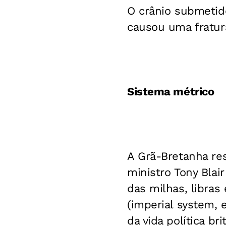
O crânio submetid
causou uma fratur
Sistema métrico
A Grã-Bretanha res
ministro Tony Blai
das milhas, libra
(imperial system, 
da vida política b