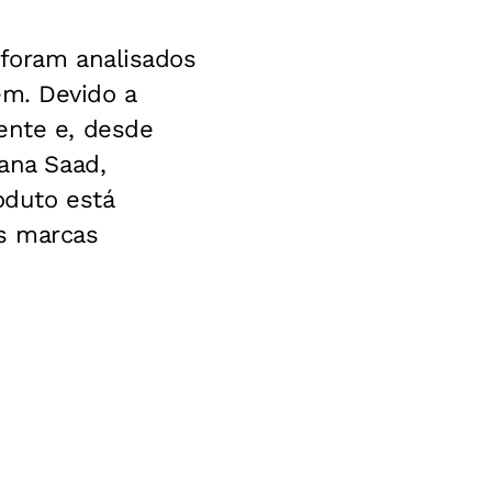
 foram analisados
m. Devido a
ente e, desde
sana Saad,
oduto está
is marcas