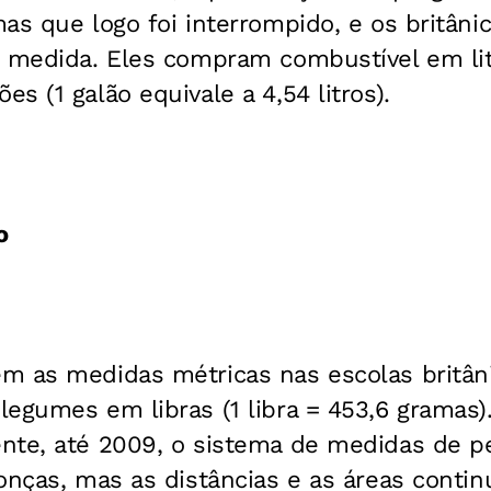
as que logo foi interrompido, e os britân
e medida. Eles compram combustível em li
s (1 galão equivale a 4,54 litros).
o
m as medidas métricas nas escolas britâni
egumes em libras (1 libra = 453,6 gramas)
nte, até 2009, o sistema de medidas de pe
 onças, mas as distâncias e as áreas cont