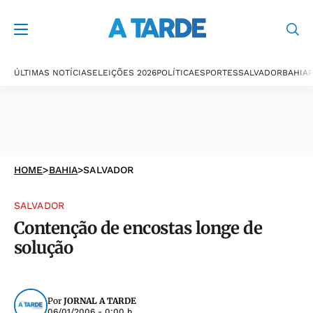
ÚLTIMAS NOTÍCIAS
ELEIÇÕES 2026
POLÍTICA
ESPORTES
SALVADOR
BAHIA
P
HOME
>
BAHIA
>
SALVADOR
SALVADOR
Contenção de encostas longe de
solução
Por
JORNAL A TARDE
06/01/2006 - 0:00 h