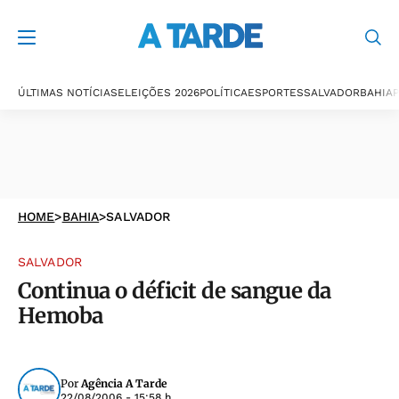
ÚLTIMAS NOTÍCIAS
ELEIÇÕES 2026
POLÍTICA
ESPORTES
SALVADOR
BAHIA
P
HOME
>
BAHIA
>
SALVADOR
SALVADOR
Continua o déficit de sangue da
Hemoba
Por
Agência A Tarde
22/08/2006 - 15:58 h