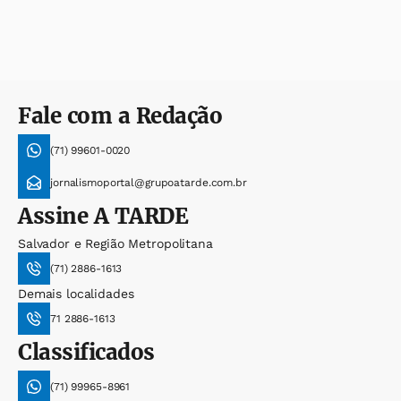
Fale com a Redação
(71) 99601-0020
jornalismoportal@grupoatarde.com.br
Assine
A TARDE
Salvador e Região Metropolitana
(71) 2886-1613
Demais localidades
71 2886-1613
Classificados
(71) 99965-8961