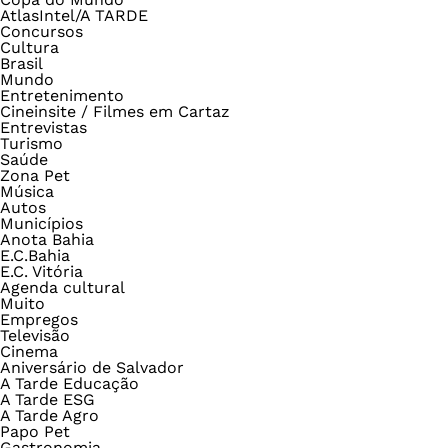
AtlasIntel/A TARDE
Concursos
Cultura
Brasil
Mundo
Entretenimento
Cineinsite / Filmes em Cartaz
Entrevistas
Turismo
Saúde
Zona Pet
Música
Autos
Municípios
Anota Bahia
E.C.Bahia
E.C. Vitória
Agenda cultural
Muito
Empregos
Televisão
Cinema
Aniversário de Salvador
A Tarde Educação
A Tarde ESG
A Tarde Agro
Papo Pet
Gastronomia