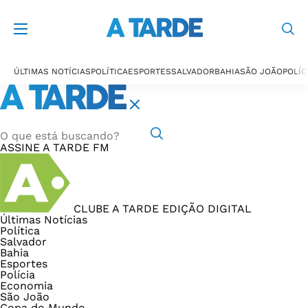
ÚLTIMAS NOTÍCIAS
POLÍTICA
ESPORTES
SALVADOR
BAHIA
SÃO JOÃO
POLÍC
ASSINE
A TARDE FM
CLUBE A TARDE
EDIÇÃO DIGITAL
Últimas Notícias
Política
Salvador
Bahia
Esportes
Polícia
Economia
São João
Copa do Mundo