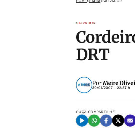
HOME
>
BAHIA
>
SALVADOR
SALVADOR
Cordeir
DRT
Por
Meire Olive
30/01/2007 - 22:37 h
OUÇA
COMPARTILHE