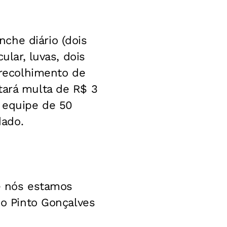
che diário (dois
ular, luvas, dois
 recolhimento de
tará multa de R$ 3
 equipe de 50
dado.
 e nós estamos
io Pinto Gonçalves