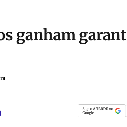
os ganham garant
ira
Siga o
A TARDE
no
Google