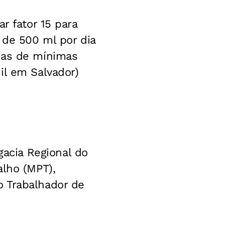
r fator 15 para
 de 500 ml por dia
ias de mínimas
il em Salvador)
acia Regional do
alho (MPT),
o Trabalhador de