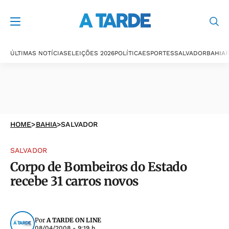
ÚLTIMAS NOTÍCIAS
ELEIÇÕES 2026
POLÍTICA
ESPORTES
SALVADOR
BAHIA
P
HOME
>
BAHIA
>
SALVADOR
SALVADOR
Corpo de Bombeiros do Estado
recebe 31 carros novos
Por
A TARDE ON LINE
08/04/2008 - 9:19 h