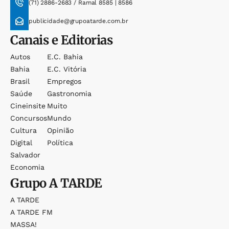
(71) 2886-2683 / Ramal 8585 | 8586
publicidade@grupoatarde.com.br
Canais e Editorias
Autos
E.c. Bahia
Bahia
E.c. Vitória
Brasil
Empregos
Saúde
Gastronomia
Cineinsite
Muito
Concursos
Mundo
Cultura
Opinião
Digital
Política
Salvador
Economia
Grupo
A TARDE
A TARDE
A TARDE FM
MASSA!