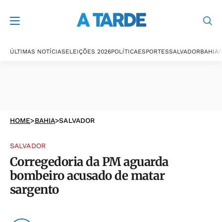
ÚLTIMAS NOTÍCIAS
ELEIÇÕES 2026
POLÍTICA
ESPORTES
SALVADOR
BAHIA
P
HOME
>
BAHIA
>
SALVADOR
SALVADOR
Corregedoria da PM aguarda
bombeiro acusado de matar
sargento