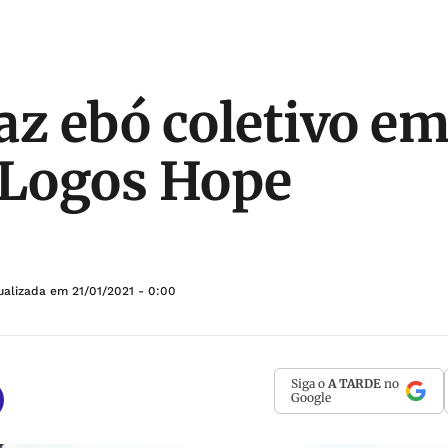
az ebó coletivo em
 Logos Hope
ualizada em
21/01/2021 - 0:00
Siga o
A TARDE
no
Google