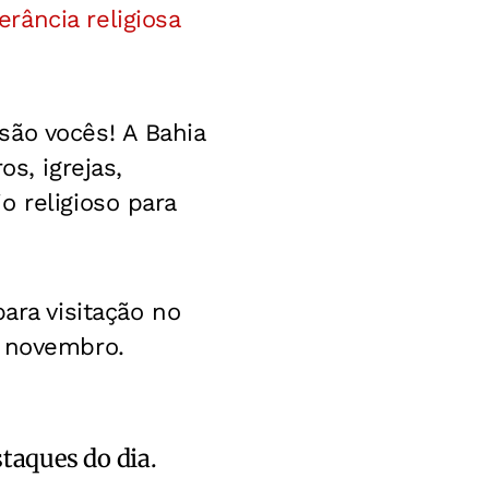
rância religiosa
são vocês! A Bahia
s, igrejas,
 religioso para
ara visitação no
e novembro.
staques do dia.