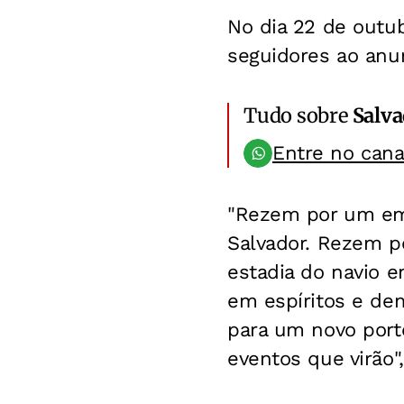
No dia 22 de outu
seguidores ao anu
Tudo sobre
Salv
Entre no can
"Rezem por um emb
Salvador. Rezem po
estadia do navio 
em espíritos e de
para um novo port
eventos que virão",