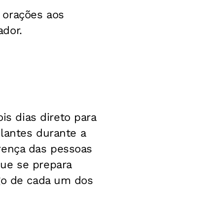
 orações aos
ador.
s dias direto para
ulantes durante a
rença das pessoas
que se prepara
ngo de cada um dos