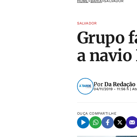
HOME
>
BAHIA
>
SALVADOR
SALVADOR
Grupo f
a navio
Por
Da Redação
04/11/2019 - 11:56 h
| At
OUÇA
COMPARTILHE