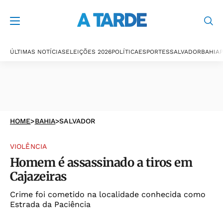
ÚLTIMAS NOTÍCIAS
ELEIÇÕES 2026
POLÍTICA
ESPORTES
SALVADOR
BAHIA
P
HOME
>
BAHIA
>
SALVADOR
VIOLÊNCIA
Homem é assassinado a tiros em
Cajazeiras
Crime foi cometido na localidade conhecida como
Estrada da Paciência