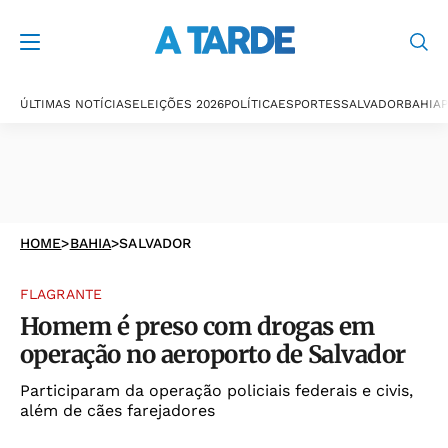
ÚLTIMAS NOTÍCIAS
ELEIÇÕES 2026
POLÍTICA
ESPORTES
SALVADOR
BAHIA
P
HOME
>
BAHIA
>
SALVADOR
FLAGRANTE
Homem é preso com drogas em
operação no aeroporto de Salvador
Participaram da operação policiais federais e civis,
além de cães farejadores