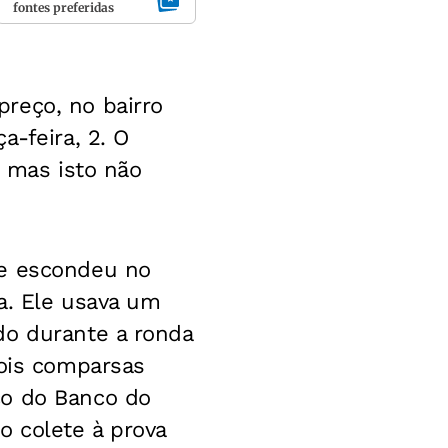
fontes preferidas
reço, no bairro
a-feira, 2. O
, mas isto não
se escondeu no
a. Ele usava um
do durante a ronda
dois comparsas
co do Banco do
o colete à prova