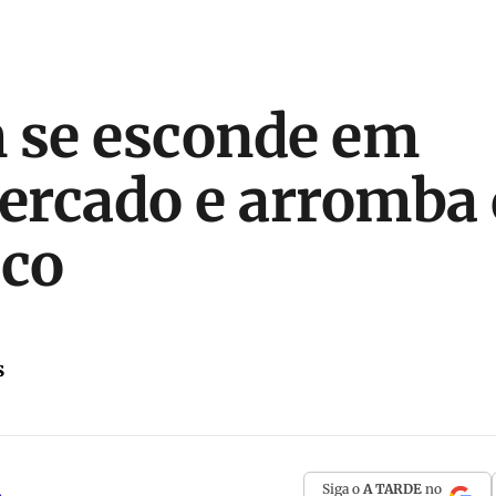
se esconde em
rcado e arromba 
ico
s
Siga o
A TARDE
no