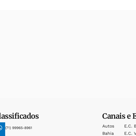
lassificados
Canais e 
Autos
E.c. 
(71) 99965-8961
Bahia
E.c. V