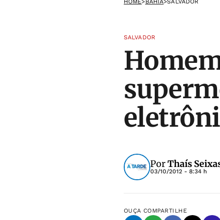
HOME
>
BAHIA
>
SALVADOR
SALVADOR
Homem 
superme
eletrôn
Por
Thaís Seixa
03/10/2012 - 8:34 h
OUÇA
COMPARTILHE