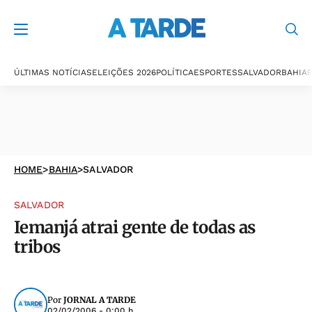
ÚLTIMAS NOTÍCIAS
ELEIÇÕES 2026
POLÍTICA
ESPORTES
SALVADOR
BAHIA
P
HOME
>
BAHIA
>
SALVADOR
SALVADOR
Iemanjá atrai gente de todas as
tribos
Por
JORNAL A TARDE
02/02/2006 - 0:00 h