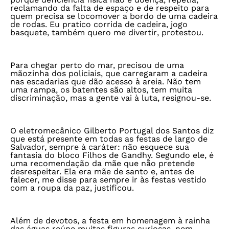
reclamando da falta de espaço e de respeito para
quem precisa se locomover a bordo de uma cadeira
de rodas. Eu pratico corrida de cadeira, jogo
basquete, também quero me divertir, protestou.
Para chegar perto do mar, precisou de uma
mãozinha dos policiais, que carregaram a cadeira
nas escadarias que dão acesso à areia. Não tem
uma rampa, os batentes são altos, tem muita
discriminação, mas a gente vai à luta, resignou-se.
O eletromecânico Gilberto Portugal dos Santos diz
que está presente em todas as festas de largo de
Salvador, sempre à caráter: não esquece sua
fantasia do bloco Filhos de Gandhy. Segundo ele, é
uma recomendação da mãe que não pretende
desrespeitar. Ela era mãe de santo e, antes de
falecer, me disse para sempre ir às festas vestido
com a roupa da paz, justificou.
Além de devotos, a festa em homenagem à rainha
das águas reúne muitas figuras curiosas, nem