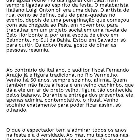
sempre ligadas ao espírito da festa. O malabarista
italiano Luigi Ontonioli era uma delas. O artista de
rua, como se define, caiu de pára-quedas no
evento, depois de uma peregrinação que começou
com sua chegada ao País, em novembro, para
trabalhar em um projeto social em uma favela de
Belo Horizonte e, por uma escola de circo em
Belmonte, no Sul da Bahia. Estou em Salvador só
para curtir. Eu adoro festa, gosto de olhar as
pessoas, resumiu.
Ao contrário do italiano, o auditor fiscal Fernando
Araújo já é figura tradicional no Rio Vermelho.
Venho há 50 anos, sempre sozinho, afirma. Quem
também não falta à festa é um velho cachimbo, que
dá a ele um ar de preto velho, figura tão conhecida
pelos baianos. Durante a entrega dos presentes, ele
apenas admira, contemplativo, o ritual. Venho
sozinho exatamente para poder ficar assim, só
olhando.
O que o espectador tem a admirar todos os anos
na festa é a diversidade. Ao mar, muitas cores nas
flores arrumadas em balaios e cestas. Na areia e