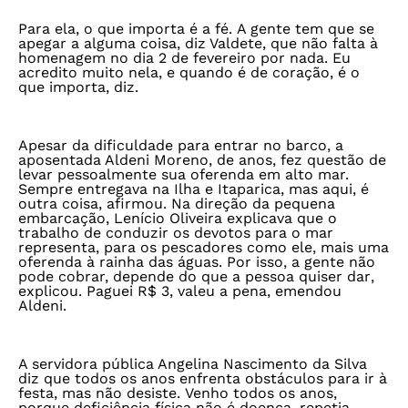
Para ela, o que importa é a fé. A gente tem que se
apegar a alguma coisa, diz Valdete, que não falta à
homenagem no dia 2 de fevereiro por nada. Eu
acredito muito nela, e quando é de coração, é o
que importa, diz.
Apesar da dificuldade para entrar no barco, a
aposentada Aldeni Moreno, de anos, fez questão de
levar pessoalmente sua oferenda em alto mar.
Sempre entregava na Ilha e Itaparica, mas aqui, é
outra coisa, afirmou. Na direção da pequena
embarcação, Lenício Oliveira explicava que o
trabalho de conduzir os devotos para o mar
representa, para os pescadores como ele, mais uma
oferenda à rainha das águas. Por isso, a gente não
pode cobrar, depende do que a pessoa quiser dar,
explicou. Paguei R$ 3, valeu a pena, emendou
Aldeni.
A servidora pública Angelina Nascimento da Silva
diz que todos os anos enfrenta obstáculos para ir à
festa, mas não desiste. Venho todos os anos,
porque deficiência física não é doença, repetia,