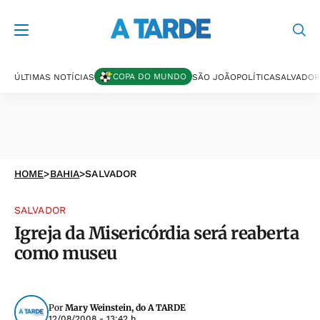
COPA DO MUNDO
ÚLTIMAS NOTÍCIAS
SÃO JOÃO
POLÍTICA
SALVADOR
HOME
>
BAHIA
>
SALVADOR
SALVADOR
Igreja da Misericórdia será reaberta
como museu
Por
Mary Weinstein, do A TARDE
12/08/2008 - 13:42 h