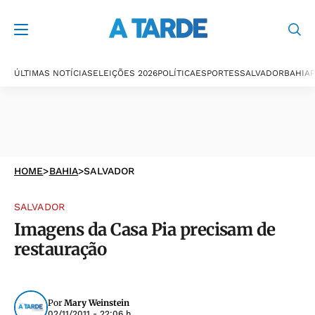
ÚLTIMAS NOTÍCIAS
ELEIÇÕES 2026
POLÍTICA
ESPORTES
SALVADOR
BAHIA
P
HOME
>
BAHIA
>
SALVADOR
SALVADOR
Imagens da Casa Pia precisam de
restauração
Por
Mary Weinstein
02/11/2011 - 22:06 h